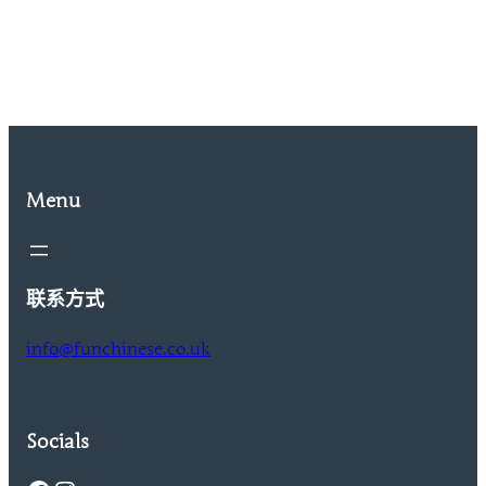
Menu
联系方式
info@funchinese.co.uk
Socials